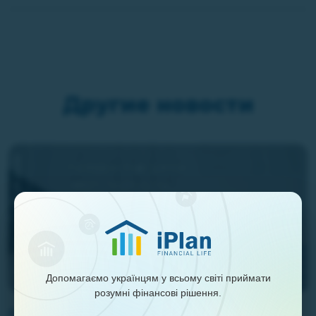
Другие новости
Допомагаємо українцям у всьому світі приймати
розумні фінансові рішення.
Головні підсумки інвесткомітету iPlan.ua