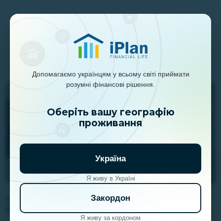
Другие новости
Допомагаємо українцям у всьому світі приймати
розумні фінансові рішення.
Оберіть вашу географію
проживання
Україна
Я живу в Україні
Закордон
Головні підсумки інвесткомітету iPlan.ua
15.07.2026
Я живу за кордоном