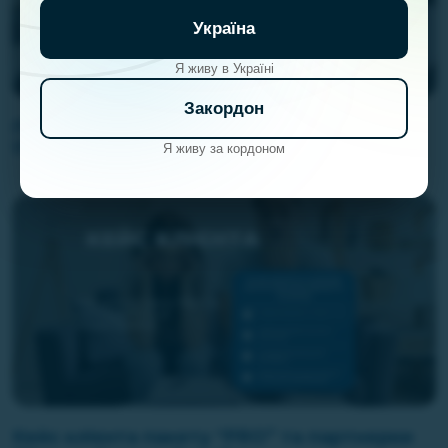
Україна
Я живу в Україні
Закордон
Підсумки інвесткомітету iPlan.ua від
17.06.2026
Я живу за кордоном
Кейс клієнта пакету “PRO” та партнерки