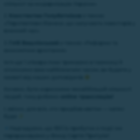
спільнот за модернізацію України»
2.
Констянтин Голубятніков
з темою
«Перспективні бізнеси, що залучають інвесторів у
воєнний час».
3.
Гліб Вишлінський
з темою «Реформи та
економічне зростання»
Ім’я ще 1 спікера поки тримаємо в таємниці й
оголосимо вже найближчим часом, ви будете у
захваті від наших доповідачів
Хочемо, бути корисними якнайбільшій кількості
людей, тому робимо
online трансляцію!
І, звісно, для всіх, хто придбав квитки — запис
буде
Надгадуємо, що ВЕСЬ прибуток з події ми
перераховуємо у Фонд Сергія Притули!