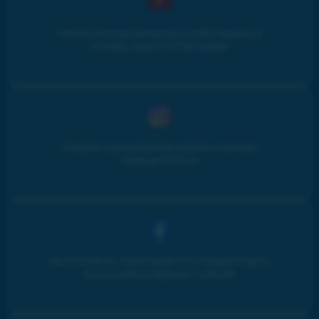
Учитесь личным финансам и инвестициям на
youtube-канале Family budget
Следите за результатами работы и жизнью
команды iPlan.ua
Мы в Facebook: подписывайтесь и будьте в курсе
всех онлайн и оффлайн событий