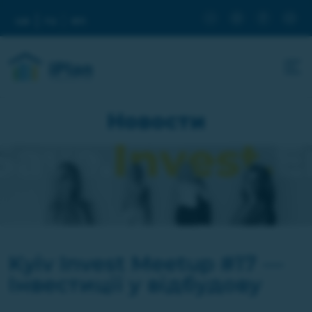
ua
ru
en
Новости
Kyiv Invest Meetup #17 —
Інвестиції у відбудову