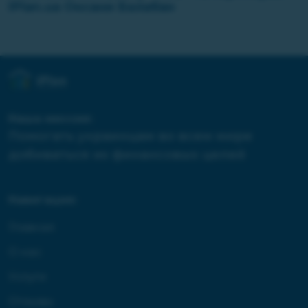
iPlan.ua Оксани Балабан
Наша миссия:
Помогать украинцам во всем мире
добиваться их финансовых целей
Навигация:
Главная
О нас
Услуги
Отзывы