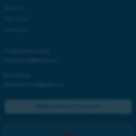
Новости
Обучение
Контакты
Сотрудничество:
marketing@iplan.ua
Контакты:
clientservice@iplan.ua
Задать вопрос планерам