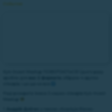
События
Kyiv Invest Meetup ПОВЕРТАЄТЬСЯ! Цього разу
зробли для
вас 2 формати
, зібрали 4 крутих
спікерів, і це ще не все
Раді розкрити імена 3 наших спікерів Kyiv Invest
Meetup
1.
Андрій Длігач
з темою «Коаліція бізнес-