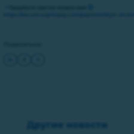
Придбати квитки можна вже
https://secure.wayforpay.c
om/payment/Kyiv_Inves
Поделиться:
Другие новости