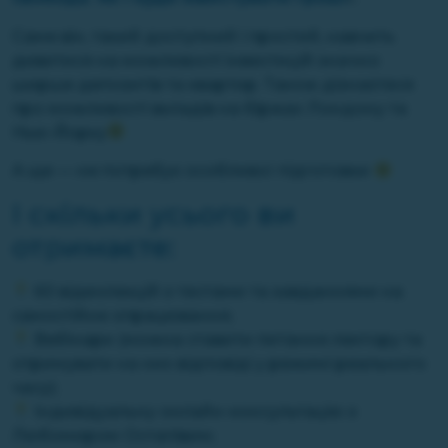
Саме він, такий доступний і простий, навчить
дивитися на можливості інвестицій значно
ширше депозитів та квартир. Також дізнаєтеся
про можливості вкладів на біржах Лондону та
Нью-Йорку
А ще — не потребує особливої підготовки
І скільки усього ви
отримаєте:
60 відеолекцій з тестами та завданнями на
самостійне опрацювання;
Вебінари (можна ставити питання лектору та
отримувати на них відповіді у режимі реального
часу);
Індивідуальну онлайн-консультацію з
Любомиром Остапівим;