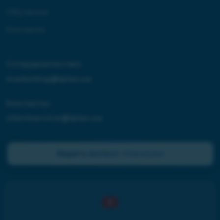
Обучение
Контакты
Сотрудничество:
marketing@iplan.ua
Контакты:
clientservice@iplan.ua
Задать вопрос планерам