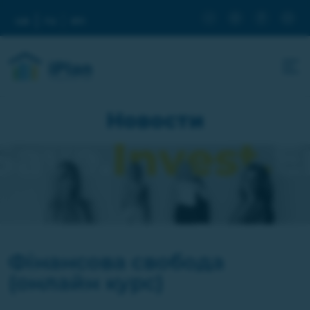
ua
ru
en
Новости
Фінансова свобода
(онлайн курс)