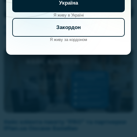
Україна
Я живу в Україні
Підсумки інвесткомітету iPlan.ua від
Закордон
17.06.2026
Я живу за кордоном
Кейс клієнта пакету “PRO” та партнерки
iPlan.ua Оксани Балабан