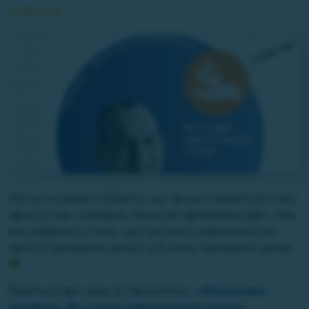
События
Ми не можемо обіцяти, що гроші з’являться у вас
просто так і нізвідки, якщо ви пройдете курс. Але
ми упевнені у тому, що це шанс навчитися не
просто вкладати гроші, а й мати пасивний дохід
Йдеться про курс із Прометеус: «
Фінансова
свобода. Як і куди інвестувати гроші
».