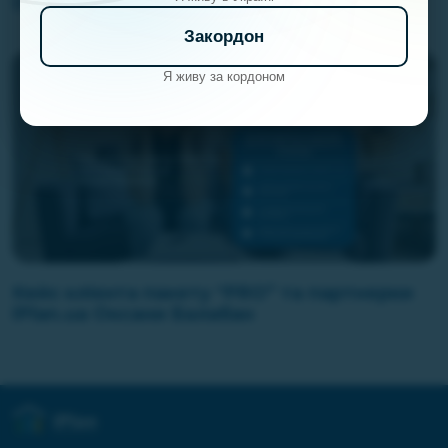
17.06.2026
Закордон
Я живу за кордоном
Кейс клієнта пакету “PRO” та партнерки
iPlan.ua Оксани Балабан