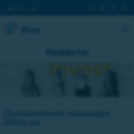
ua
ru
en
Новости
Поповнення команди
iPlan.ua