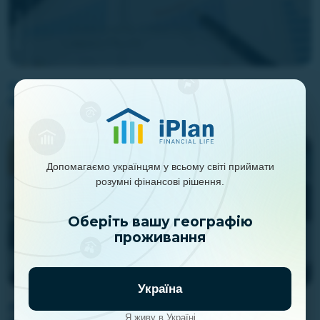
Головні підсумки інвесткомітету iPlan.ua
15.07.2026
Допомагаємо українцям у всьому світі приймати
розумні фінансові рішення.
Оберіть вашу географію
проживання
Україна
Підсумки інвесткомітету iPlan.ua від
Я живу в Україні