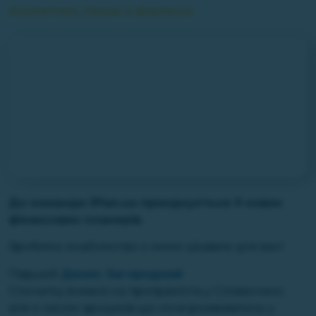
Аналитика
,
Семья и финансы
До команди iPlan.ua приєднується 9 нових
фінансових планерів.
Зробимо знайомство з ними цікавим для вас!
Перший
Денис Загородний
Спочатку вчився на програміста у Словаччині,
але з часом зрозумів що хоче розвиватись у