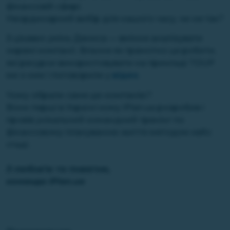
фінансовій сфері.
Неординарний вибір для нашого часу, чи не так?
З цікавих умінь Дениса — вміння аналізувати
окремі компанії. Власне як грамотно це робити,
які ресурси використовувати на прикладі TDUP
ми з ним і поговорили у
відео
.
Чому обрали саме цю компанію?
Вони перші в Україні кому iPlan.ua розробив і
провів унікальний командний тренінг по
фінансовому плануванню життя методом кейс
стаді.
З любов’ю та повагою,
команда iPlan.ua