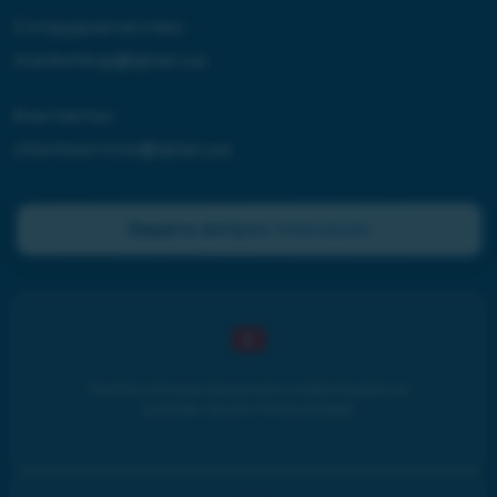
Сотрудничество:
marketing@iplan.ua
Контакты:
clientservice@iplan.ua
Задать вопрос планерам
Учитесь личным финансам и инвестициям на
youtube-канале Family budget