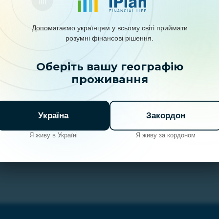
Допомагаємо українцям у всьому світі приймати
розумні фінансові рішення.
Оберіть вашу географію
проживання
Україна
Закордон
Я живу в Україні
Я живу за кордоном