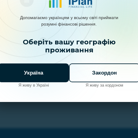
Допомагаємо українцям у всьому світі приймати
розумні фінансові рішення.
Оберіть вашу географію
проживання
Україна
Закордон
Я живу в Україні
Я живу за кордоном