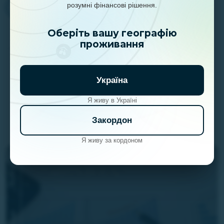
розумні фінансові рішення.
Оберіть вашу географію
проживання
Україна
Я живу в Україні
Другие новости
Закордон
Я живу за кордоном