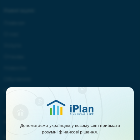
Навигация:
Главная
О нас
Услуги
Отзывы
Новости
Обучение
Контакты
Сотрудничество:
marketing@iplan.ua
Допомагаємо українцям у всьому світі приймати
розумні фінансові рішення.
Контакты: