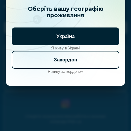
clientservice@iplan.ua
Оберіть вашу географію
проживання
Задать вопрос планерам
Україна
Я живу в Україні
Закордон
Учитесь личным финансам и инвестициям на
Я живу за кордоном
youtube-канале Family budget
Следите за результатами работы и жизнью
команды iPlan.ua