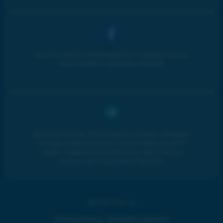
Мы в Facebook: подписывайтесь и будьте в курсе
всех онлайн и оффлайн событий
Для инвесторов. Финансовые планеры собирают
топовые аналитические статьи и кейсы по ETF,
ОВДП, недвижимости, бизнесу. Вам помогут
понять, как и куда инвестировать.
©2024 iPlan.ua
Privacy Policy
|
Terms&Conditions