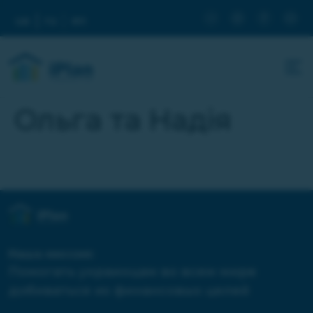
ua
ru
en
Ольга та Надія
Наша миссия:
Помогать украинцам во всем мире
добиваться их финансовых целей