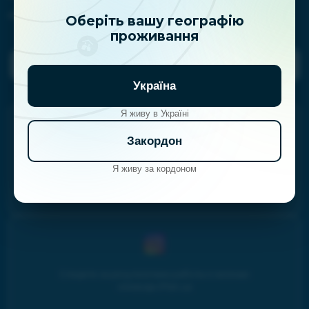
clientservice@iplan.ua
Оберіть вашу географію
проживання
Задать вопрос планерам
Україна
Я живу в Україні
Закордон
Учитесь личным финансам и инвестициям на
Я живу за кордоном
youtube-канале Family budget
Следите за результатами работы и жизнью
команды iPlan.ua