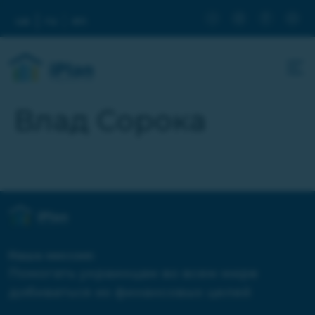
ua
ru
en
Влад Сорока
Наша миссия:
Помогать украинцам во всем мире
добиваться их финансовых целей