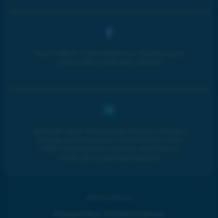
Мы в Facebook: подписывайтесь и будьте в курсе
всех онлайн и оффлайн событий
Для инвесторов. Финансовые планеры собирают
топовые аналитические статьи и кейсы по ETF,
ОВДП, недвижимости, бизнесу. Вам помогут
понять, как и куда инвестировать.
©2024 iPlan.ua
Privacy Policy
|
Terms&Conditions