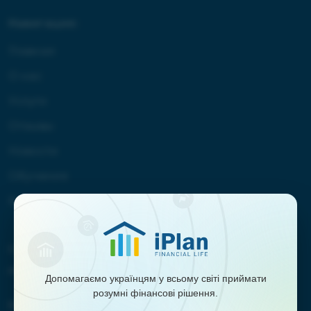
Навигация:
Главная
О нас
Услуги
Отзывы
Новости
Обучение
Контакты
Сотрудничество:
marketing@iplan.ua
Допомагаємо українцям у всьому світі приймати
розумні фінансові рішення.
Контакты: