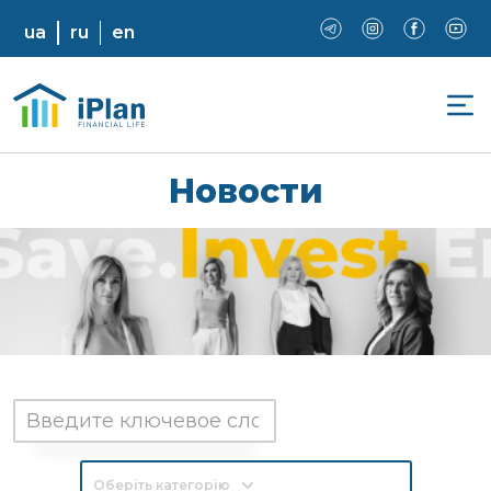
ua
ru
en
Новости
Оберіть категорію