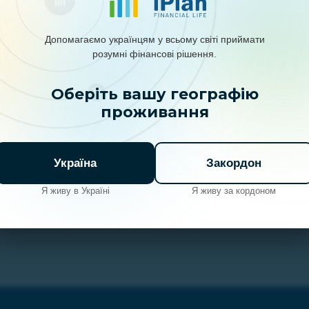
Допомагаємо українцям у всьому світі приймати
розумні фінансові рішення.
Оберіть вашу географію
проживання
Україна
Закордон
Я живу в Україні
Я живу за кордоном