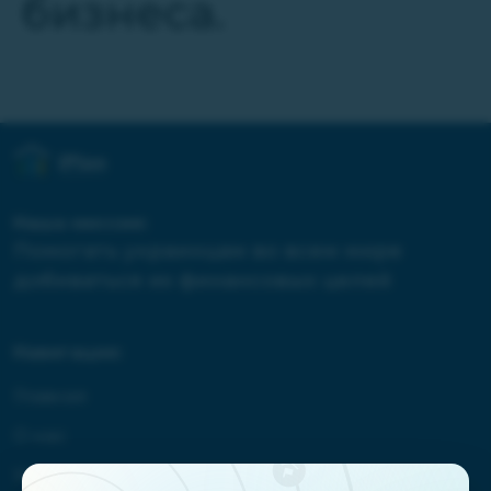
бизнеса.
Наша миссия:
Помогать украинцам во всем мире
добиваться их финансовых целей
Навигация:
Главная
О нас
Услуги