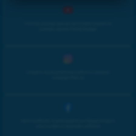
Учитесь личным финансам и инвестициям на
youtube-канале Family budget
Следите за результатами работы и жизнью
команды iPlan.ua
Мы в Facebook: подписывайтесь и будьте в курсе
всех онлайн и оффлайн событий