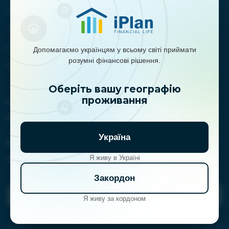
Отзывы
Новости
Обучение
Допомагаємо українцям у всьому світі приймати
розумні фінансові рішення.
Контакты
Оберіть вашу географію
проживання
Сотрудничество:
marketing@iplan.ua
Україна
Контакты:
clientservice@iplan.ua
Я живу в Україні
Закордон
Задать вопрос планерам
Я живу за кордоном