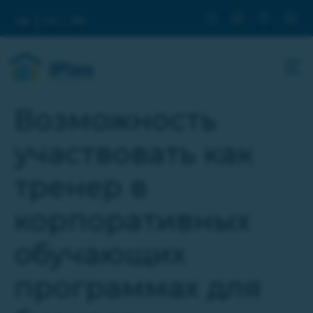
ua
ru
en
Возможность
участвовать как
тренер в
корпоративных
обучающих
программах для