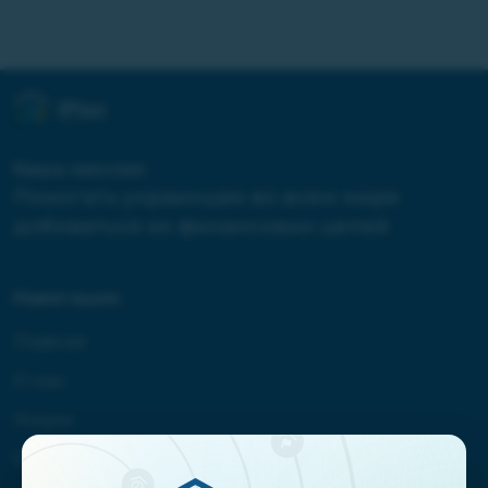
Наша миссия:
Помогать украинцам во всем мире
добиваться их финансовых целей
Навигация:
Главная
О нас
Услуги
Отзывы