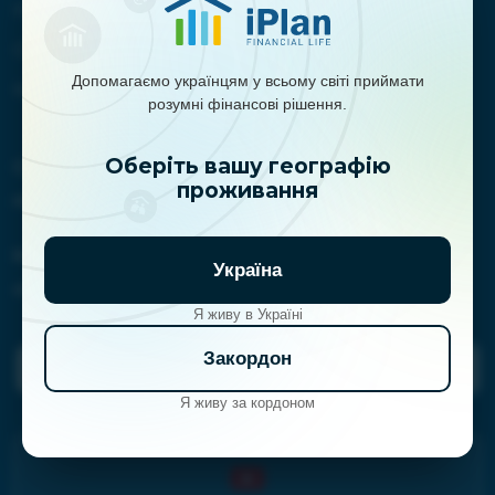
Новости
Обучение
Допомагаємо українцям у всьому світі приймати
Контакты
розумні фінансові рішення.
Оберіть вашу географію
Сотрудничество:
проживання
marketing@iplan.ua
Контакты:
Україна
clientservice@iplan.ua
Я живу в Україні
Закордон
Задать вопрос планерам
Я живу за кордоном