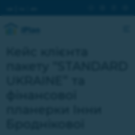
ua
ru
en
Кейс клієнта
пакету “STANDARD
UKRAINE” та
фінансової
планерки Інни
Броднікової