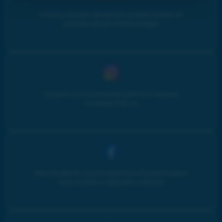
Учитесь личным финансам и инвестициям на
youtube-канале Family budget
Следите за результатами работы и жизнью
команды iPlan.ua
Мы в Facebook: подписывайтесь и будьте в курсе
всех онлайн и оффлайн событий