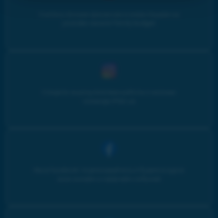
Учитесь личным финансам и инвестициям на
youtube-канале Family budget
Следите за результатами работы и жизнью
команды iPlan.ua
Мы в Facebook: подписывайтесь и будьте в курсе
всех онлайн и оффлайн событий