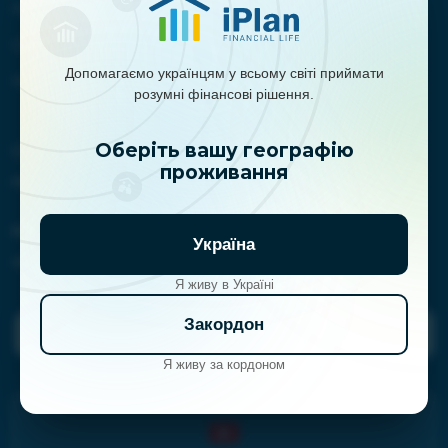
Новости
Обучение
Допомагаємо українцям у всьому світі приймати
Контакты
розумні фінансові рішення.
Оберіть вашу географію
Сотрудничество:
проживання
marketing@iplan.ua
Контакты:
Україна
clientservice@iplan.ua
Я живу в Україні
Закордон
Задать вопрос планерам
Я живу за кордоном