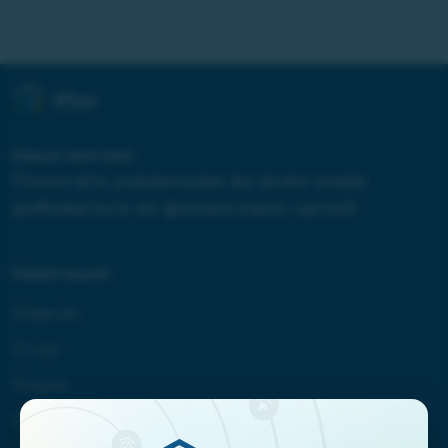
Наша миссия:
Помогать украинцам во всем мире
добиваться их финансовых целей
Навигация:
Главная
О нас
Услуги
Отзывы