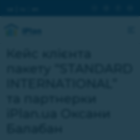
ua
ru
en
Кейс клієнта
пакету “STANDARD
INTERNATIONAL”
та партнерки
iPlan.ua Оксани
Балабан