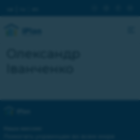
ua
ru
en
Олександр
Іванченко
Наша миссия:
Помогать украинцам во всем мире