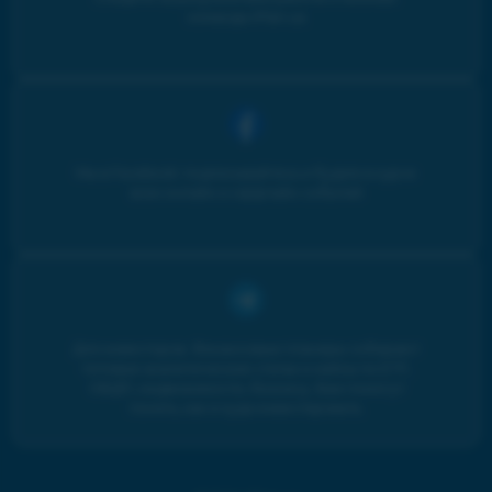
команды iPlan.ua
Мы в Facebook: подписывайтесь и будьте в курсе
всех онлайн и оффлайн событий
Для инвесторов. Финансовые планеры собирают
топовые аналитические статьи и кейсы по ETF,
ОВДП, недвижимости, бизнесу. Вам помогут
понять, как и куда инвестировать.