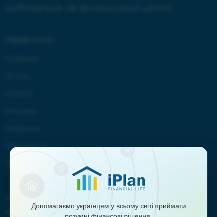
добиваться их финансовых целей
Навигация:
Главная
О нас
Услуги
Отзывы
Новости
Обучение
Контакты
Сотрудничество:
Допомагаємо українцям у всьому світі приймати
marketing@iplan.ua
розумні фінансові рішення.