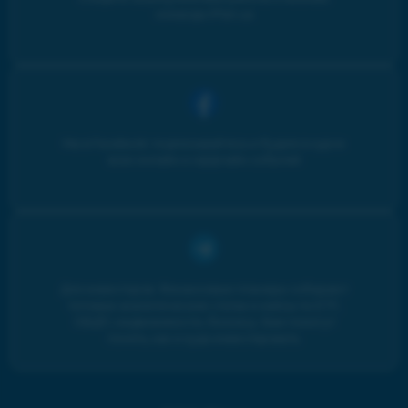
команды iPlan.ua
Мы в Facebook: подписывайтесь и будьте в курсе
всех онлайн и оффлайн событий
Для инвесторов. Финансовые планеры собирают
топовые аналитические статьи и кейсы по ETF,
ОВДП, недвижимости, бизнесу. Вам помогут
понять, как и куда инвестировать.