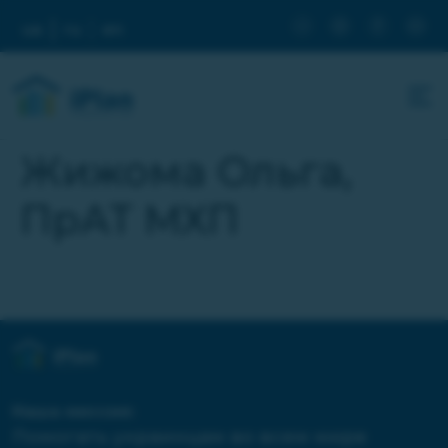
ua
ru
en
Жижома Ольга,
ПрАТ МХП
Наша миссия:
Помогать украинцам во всем мире