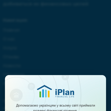
добиваться их финансовых целей
Навигация:
Главная
О нас
Услуги
Отзывы
Новости
Обучение
Контакты
Сотрудничество:
Допомагаємо українцям у всьому світі приймати
marketing@iplan.ua
розумні фінансові рішення.