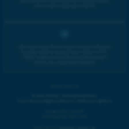
Мы в Facebook: подписывайтесь и будьте в курсе
всех онлайн и оффлайн событий
Для инвесторов. Финансовые планеры собирают
топовые аналитические статьи и кейсы по ETF,
ОВДП, недвижимости, бизнесу. Вам помогут
понять, как и куда инвестировать.
©2024 iPlan.ua
Privacy Policy
|
Terms&Conditions
Політика конфіденційності
|
Публічна оферта
Designed by GrowUP
Developed by West Tech
Ваш регіон:
Змінити локацію