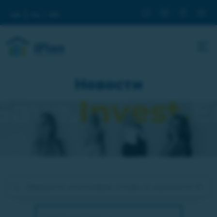
ua
ru
en
Новости
Оберіть категорію