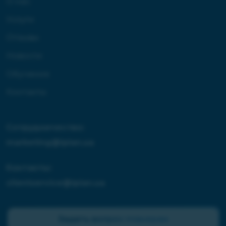
О нас
Услуги
Отзывы
Новости
Обучение
Контакты
Сотрудничество:
marketing@iplan.ua
Контакты:
clientservice@iplan.ua
Задать вопрос планерам