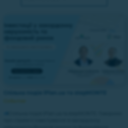
Спільна подія iPlan.ua та stepMONTE
События
Спільна подія iPlan.ua та stepMONTE. Говоримо
про стратегії інвестування в закордонну
нерухомість/фондові ринки та формування