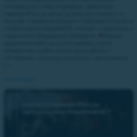
оптимального інвестпортфелю.
Ментори:
партнер iPlan.ua, автор соціального проєкту на
Youtube «Сімейний Бюджет» Любомир Остапів та
співзасновник stepMONTE, експерт з інвестицій у
нерухомість Абдурахман Шайхалов.
Формат:
відкрита онлайн-дискусія наживо у zoom,
інтерактиви, розбір кейсів. Долучайтесь —
обговоримо найкращі можливості для розвитку
[…]
Читати далі ...