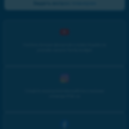
Задать вопрос планерам
Учитесь личным финансам и инвестициям на
youtube-канале Family budget
Следите за результатами работы и жизнью
команды iPlan.ua