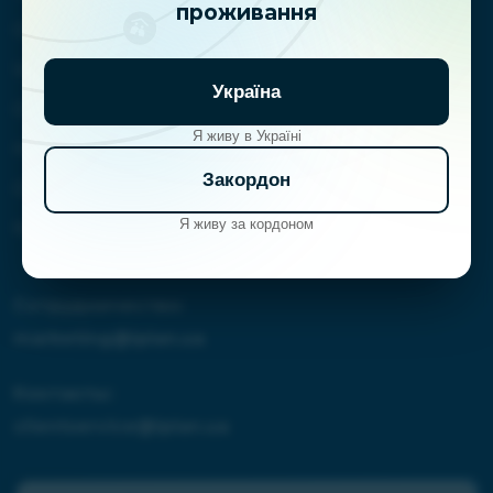
проживання
О нас
Услуги
Україна
Отзывы
Я живу в Україні
Новости
Закордон
Обучение
Я живу за кордоном
Контакты
Сотрудничество:
marketing@iplan.ua
Контакты:
clientservice@iplan.ua