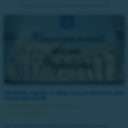
Нацбанк підняв ставку: що це значить для
наших фінансів
Аналитика
,
Семья и финансы
,
Семья и финансы
Що таке облікова ставка? Це ставка, за якою