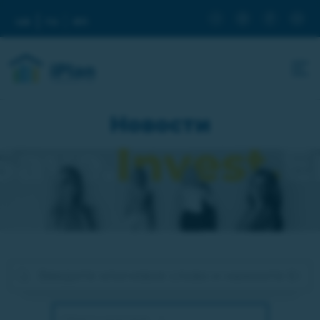
ua
ru
en
Новости
Оберіть категорію