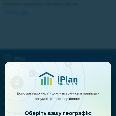
Нацбанк кредитує приватні банки.
Читати далі ...
Наша миссия:
Помогать украинцам во всем мире
добиваться их финансовых целей
Допомагаємо українцям у всьому світі приймати
розумні фінансові рішення.
Навигация:
Оберіть вашу географію
Главная