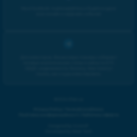
Мы в Facebook: подписывайтесь и будьте в курсе
всех онлайн и оффлайн событий
Для инвесторов. Финансовые планеры собирают
топовые аналитические статьи и кейсы по ETF,
ОВДП, недвижимости, бизнесу. Вам помогут
понять, как и куда инвестировать.
©2024 iPlan.ua
Privacy Policy
|
Terms&Conditions
Політика конфіденційності
|
Публічна оферта
Designed by GrowUP
Developed by West Tech