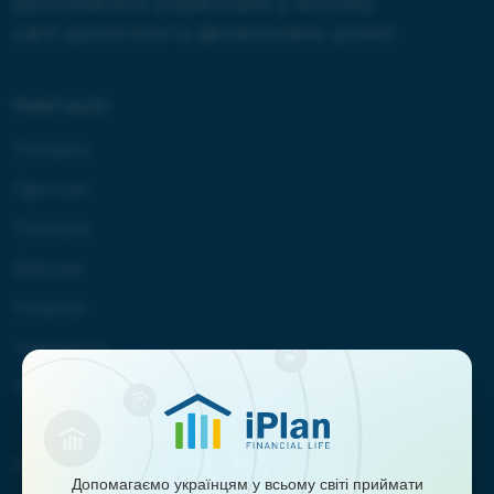
Допомагати українцям у всьому
світі досягати їх фінансових цілей
Навігація:
Головна
Про нас
Послуги
Відгуки
Новини
Навчання
Контакти
Співпраця:
Допомагаємо українцям у всьому світі приймати