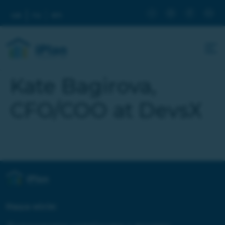
ua
ru
en
Kate Bagirova,
CFO/COO at DevsX
Наша місія: