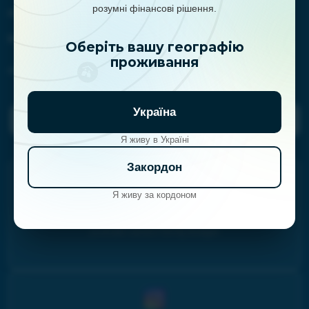
розумні фінансові рішення.
marketing@iplan.ua
Контакти (для клієнтів iPlan):
Оберіть вашу географію
проживання
clientservice@iplan.ua
Україна
Поставити питання планерам
Я живу в Україні
Закордон
Я живу за кордоном
Навчайтеся особистим фінансам та інвестиціям на
youtube-каналі Family budget