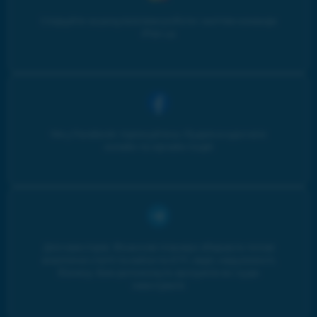
Слідкуйте за результатами роботи і життям команди
iPlan.ua
Ми у Facebook: підписуйтесь і будьте в курсі всіх
онлайн та офлайн подій
Для інвесторів. Фінансові планери збирають топові
аналітичні статті та кейси по ETF, овдп, нерухомості,
бізнесу. Вам допоможуть зрозуміти як і куди
інвестувати