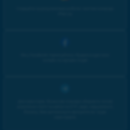
Слідкуйте за результатами роботи і життям команди
iPlan.ua
Ми у Facebook: підписуйтесь і будьте в курсі всіх
онлайн та офлайн подій
Для інвесторів. Фінансові планери збирають топові
аналітичні статті та кейси по ETF, овдп, нерухомості,
бізнесу. Вам допоможуть зрозуміти як і куди
інвестувати