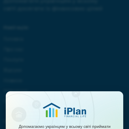
Допомагати українцям у всьому
світі досягати їх фінансових цілей
Навігація:
Головна
Про нас
Послуги
Відгуки
Новини
Навчання
Контакти
Співпраця:
Допомагаємо українцям у всьому світі приймати