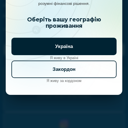
розумні фінансові рішення.
marketing@iplan.ua
Контакти (для клієнтів iPlan):
Оберіть вашу географію
проживання
clientservice@iplan.ua
Україна
Поставити питання планерам
Я живу в Україні
Закордон
Я живу за кордоном
Навчайтеся особистим фінансам та інвестиціям на
youtube-каналі Family budget