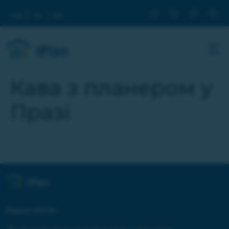
ua
ru
en
Кава з планером у
Празі
Наша місія: