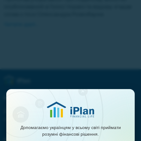
опублікований в Голосі Україні та відразу згадав
слова з пісні Олександра Розенбаума
Читати далі ...
Наша місія:
Допомагати українцям у всьому
світі досягати їх фінансових цілей
Допомагаємо українцям у всьому світі приймати
розумні фінансові рішення.
Навігація: