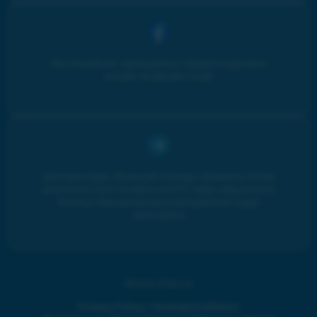
Ми у Facebook: підписуйтесь і будьте в курсі всіх
онлайн та офлайн подій
Для інвесторів. Фінансові планери збирають топові
аналітичні статті та кейси по ETF, овдп, нерухомості,
бізнесу. Вам допоможуть зрозуміти як і куди
інвестувати
©2024 iPlan.ua
Privacy Policy
|
Terms&Conditions