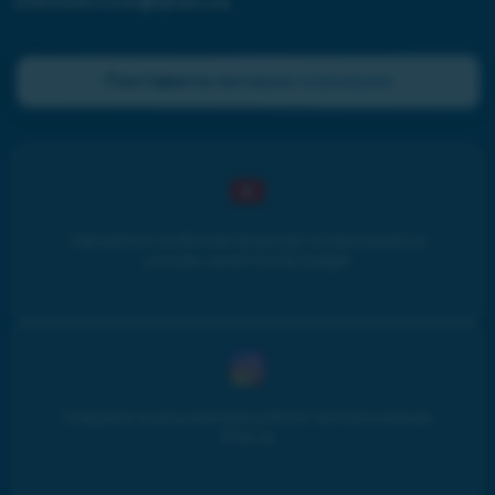
clientservice@iplan.ua
Поставити питання планерам
Навчайтеся особистим фінансам та інвестиціям на
youtube-каналі Family budget
Слідкуйте за результатами роботи і життям команди
iPlan.ua