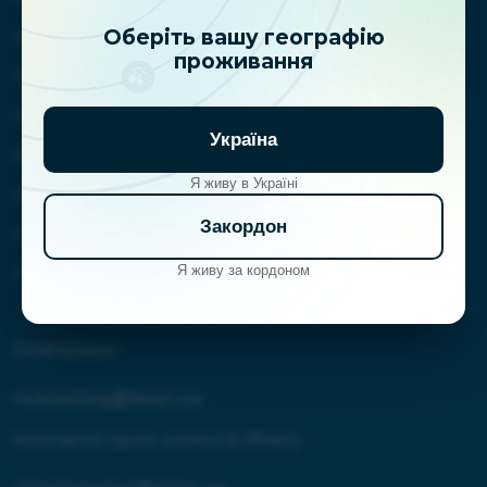
Оберіть вашу географію
Головна
проживання
Про нас
Послуги
Україна
Відгуки
Я живу в Україні
Новини
Закордон
Навчання
Я живу за кордоном
Контакти
Співпраця:
marketing@iplan.ua
Контакти (для клієнтів iPlan):