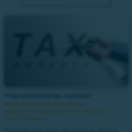
“Под амнистией мы, корешок”
Аналітика
,
Інвестиції в Україні
,
Інвестиції за кордоном
,
Сім'я і фінанси
,
Сім'я і фінанси
Прочитав учора закон про податкову амністію