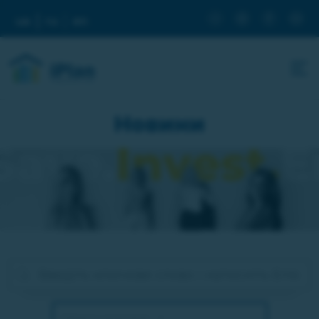
ua
ru
en
Новини
Оберіть категорію