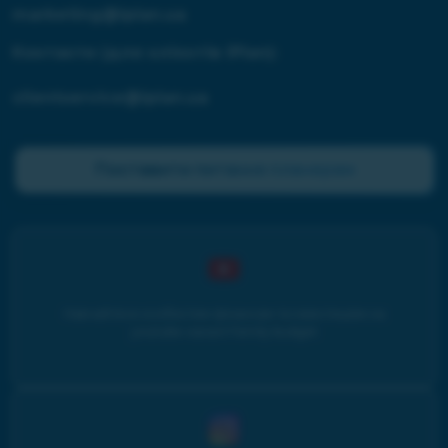
marketing@iplan.ua
Контакти (для клієнтів iPlan):
clientservice@iplan.ua
Поставити питання планерам
Навчайтеся особистим фінансам та інвестиціям на
youtube-каналі Family budget