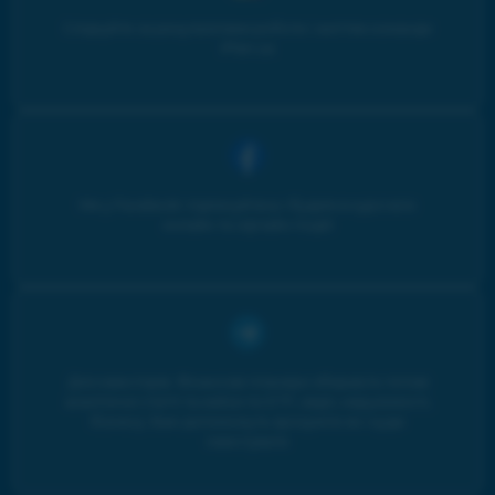
Слідкуйте за результатами роботи і життям команди
iPlan.ua
Ми у Facebook: підписуйтесь і будьте в курсі всіх
онлайн та офлайн подій
Для інвесторів. Фінансові планери збирають топові
аналітичні статті та кейси по ETF, овдп, нерухомості,
бізнесу. Вам допоможуть зрозуміти як і куди
інвестувати