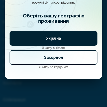
розумні фінансові рішення.
світі досягати їх фінансових цілей
Оберіть вашу географію
проживання
Навігація:
Головна
Україна
Про нас
Я живу в Україні
Послуги
Відгуки
Закордон
Новини
Я живу за кордоном
Навчання
Контакти
Співпраця: