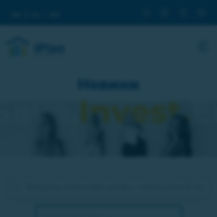
ua
ru
en
Новини
Оберіть категорію