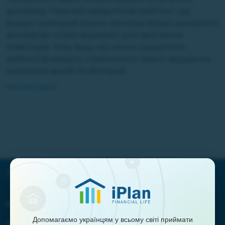
динаміку. Нижчий кредитний рейтинг, що
вказує на вищий ризик, вимагає вищої дохідності
активів (як плата за ризик) для залучення
інвесторів. Тому будь-які зміни кредитних
рейтингів можуть спричинити значні зрушення
на ринках акцій та облігацій.
Читати далі ...
Наша місія:
Допомагаємо українцям у всьому світі приймати
Допомагати українцям у всьому