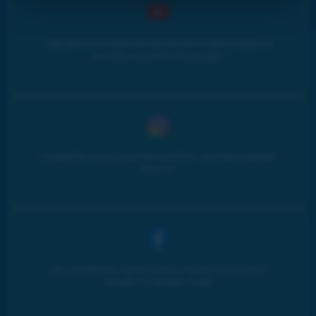
Навчайтеся особистим фінансам та інвестиціям на
youtube-каналі Family budget
Слідкуйте за результатами роботи і життям команди
iPlan.ua
Ми у Facebook: підписуйтесь і будьте в курсі всіх
онлайн та офлайн подій