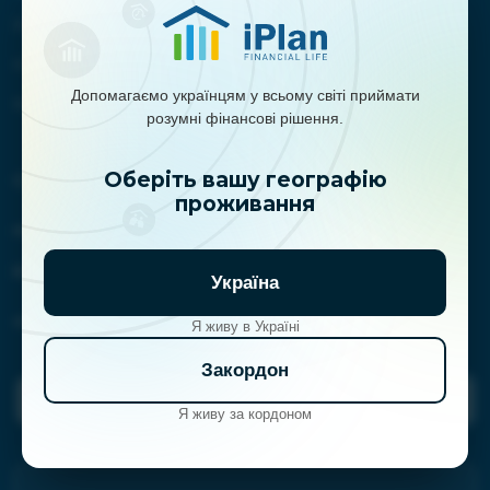
Новини
Навчання
Допомагаємо українцям у всьому світі приймати
Контакти
розумні фінансові рішення.
Оберіть вашу географію
Співпраця:
проживання
marketing@iplan.ua
Контакти (для клієнтів iPlan):
Україна
clientservice@iplan.ua
Я живу в Україні
Закордон
Поставити питання планерам
Я живу за кордоном