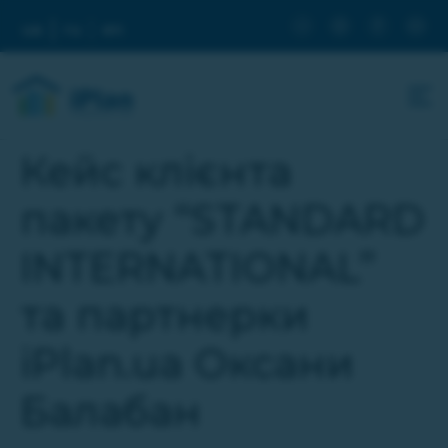
ua
ru
en
Кейс клієнта
пакету “STANDARD
INTERNATIONAL”
та партнерки
iPlan.ua Оксани
Балабан