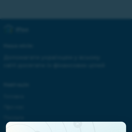
Наша місія:
Допомагати українцям у всьому
світі досягати їх фінансових цілей
Навігація:
Головна
Про нас
Послуги
Відгуки