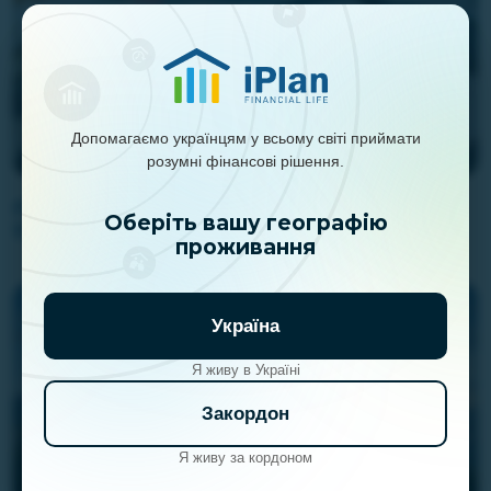
Допомагаємо українцям у всьому світі приймати
розумні фінансові рішення.
Підсумки інвесткомітету iPlan.ua від
Оберіть вашу географію
17.06.2026
проживання
Україна
Я живу в Україні
Закордон
Я живу за кордоном